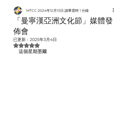
MTCC
2024年12月13日
讀畢需時 1 分鐘
「曼寧漢亞洲文化節」媒體發
佈會
已更新：
2025年3月4日
評等為 NaN（最高為 5 顆星）。
這個星期墨爾