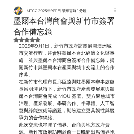
MTCC
2025年9月1日
讀畢需時 1 分鐘
墨爾本台灣商會與新竹市簽署
合作備忘錄
評等為 NaN（最高為 5 顆星）。
2025年9月1日，新竹市政府訪團展開澳洲城
市交流行程，拜會駐墨爾本台北經濟文化辦事
處，並與墨爾本台灣商會簽署合作備忘錄，揭
開新竹市與墨爾本在產業與城市交流上的合作
序幕。
在新竹市代理市長邱臣遠與駐墨爾本辦事處處
長呂明澤見證下，新竹市政府產業發展處與墨
爾本台灣商會完成 MOU 簽署。雙方聚焦城市
治理、產業發展、學研合作、半導體、人工智
慧與綠能技術等議題，期盼建立更具韌性與競
爭力的合作網絡。
此次交流也串聯了僑界、台商與地方政府資
源。新竹市政府訪團於前一日晚間出席僑界晚