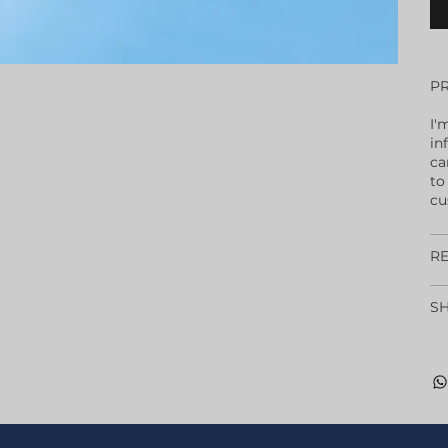
P
I'
in
ca
to
cu
RE
SH