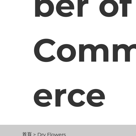
ber of
Com
erce
首頁
>
Dry Flowers