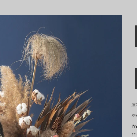
庫
價
$9
格
I'
mo