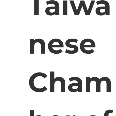
Taiwa
nese
Cham