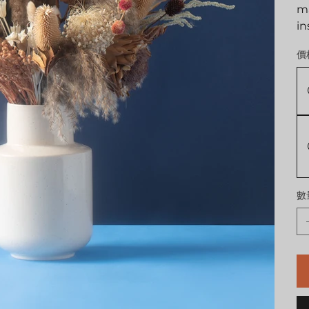
ma
in
價
數