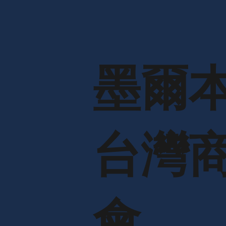
墨爾
台灣
會