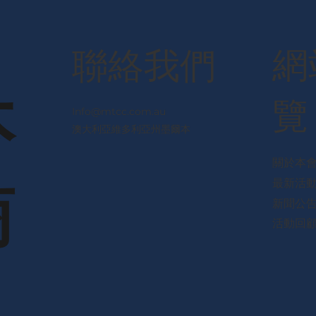
網
​聯絡我們
本
覽
Info@mtcc.com.au
澳大利亞維多利亞州墨爾本
關於本
商
最新活
新聞公
活動回