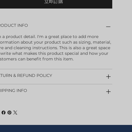
立即訂購
RODUCT INFO
m a product detail. I'm a great place to add more
formation about your product such as sizing, material,
re and cleaning instructions. This is also a great space
 write what makes this product special and how your
stomers can benefit from this item.
TURN & REFUND POLICY
IPPING INFO