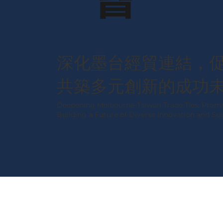
深化墨台經貿連結，
共築多元創新的成功
Deepening Melbourne-Taiwan Trade Ties, Promot
Building a Future of Diverse Innovation and Su