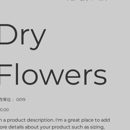
Dry
Flowers
SKU
存單位：
0019
0019
0.00
m a product description. I'm a great place to add
re details about your product such as sizing,