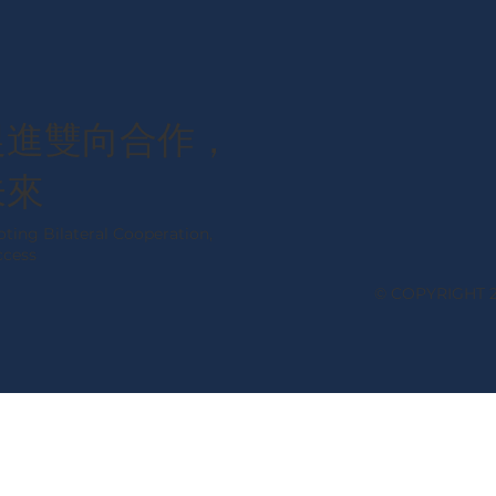
促進雙向合作，
未來
ing Bilateral Cooperation,
ccess
© COPYRIGHT 