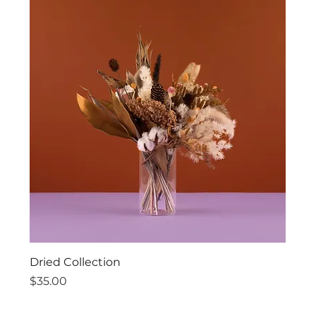
Dried Collection
價格
$35.00