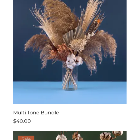
Multi Tone Bundle
價格
$40.00
Sale