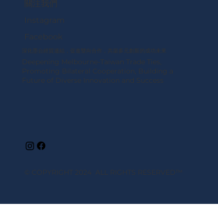
關注我們
Instagram
Facebook
深化墨台經貿連結，促進雙向合作，共築多元創新的成功未來
Deepening Melbourne-Taiwan Trade Ties,
Promoting Bilateral Cooperation, Building a
Future of Diverse Innovation and Success
© COPYRIGHT 2024 ALL RIGHTS RESERVED
™