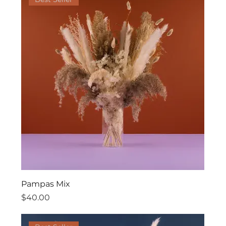
Pampas Mix
價格
$40.00