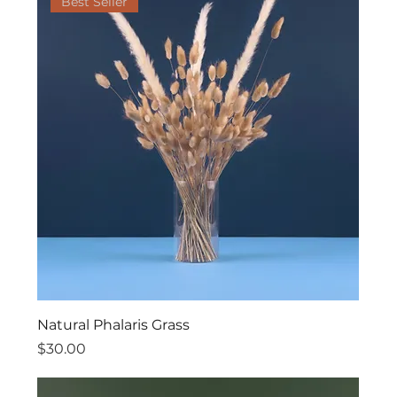
Best Seller
Natural Phalaris Grass
價格
$30.00