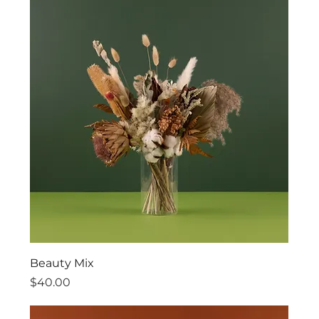
Beauty Mix
價格
$40.00