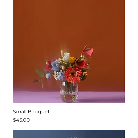
Small Bouquet
價格
$45.00