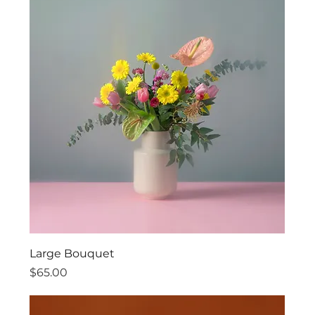
Large Bouquet
價格
$65.00