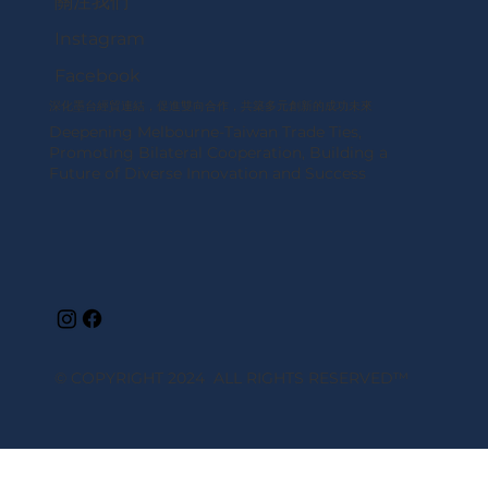
關注我們
Instagram
Facebook
深化墨台經貿連結，促進雙向合作，共築多元創新的成功未來
Deepening Melbourne-Taiwan Trade Ties,
Promoting Bilateral Cooperation, Building a
Future of Diverse Innovation and Success
© COPYRIGHT 2024 ALL RIGHTS RESERVED
™