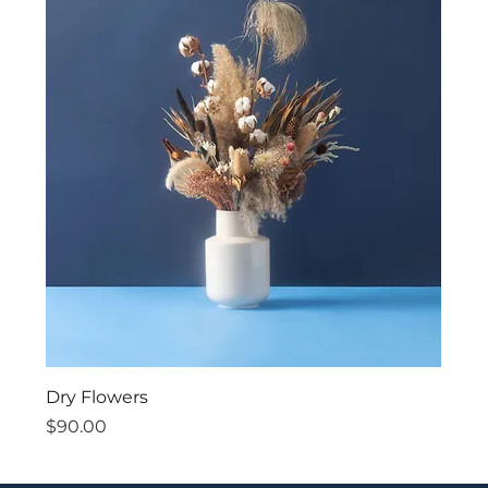
Dry Flowers
價格
$90.00